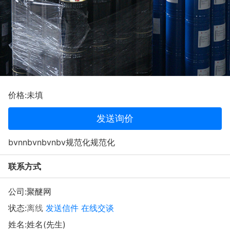
价格:未填
发送询价
bvnnbvnbvnbv规范化规范化
联系方式
公司:
聚醚网
状态:
离线
发送信件
在线交谈
姓名:姓名(先生)