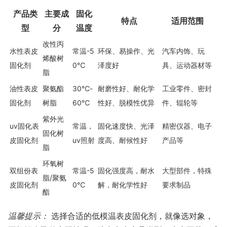
产品类
主要成
固化
特点
适用范围
型
分
温度
改性丙
水性表皮
常温-5
环保、易操作、光
汽车内饰、玩
烯酸树
固化剂
0℃
泽度好
具、运动器材等
脂
油性表皮
聚氨酯
30℃-
耐磨性好、耐化学
工业零件、密封
固化剂
树脂
60℃
性好、脱模性优异
件、辊轮等
紫外光
uv固化表
常温，
固化速度快、光泽
精密仪器、电子
固化树
皮固化剂
uv照射
度高、耐候性好
产品等
脂
环氧树
双组份表
常温-5
固化强度高，耐水
大型部件，特殊
脂/聚氨
皮固化剂
0℃
解，耐化学性好
要求制品
酯
温馨提示：
选择合适的低模温表皮固化剂，就像选对象，