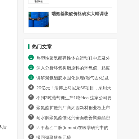
端氨基聚醚价格确实大幅调涨
热门文章
1
热塑性聚氨酯弹性体在运动鞋中底及外
2
底材料的应用趋势
深入分析环氧树脂原料的环氧值、粘度
3
及其对固化工艺的影响
讲解聚氨酯胶水固化原理(湿气固化)及
4
环境湿度影响
20亿元！淄博上马尼龙66项目，采用天
5
辰齐翔己二胺原料！
不到2吨葡萄糖生产1吨fdca 这家公司要
6
把fdca成本降到1万元
聚氨酯扩链剂厂商湘园新材创业板上市
7
申请获受理
耐水解聚氨酯催化剂全面改善聚氨酯密
格后
8
封胶密封持久性的方式
四甲基乙二胺(temed)在医学研究中的
9
重要角色和实际应用
慢回弹聚醚多元醇