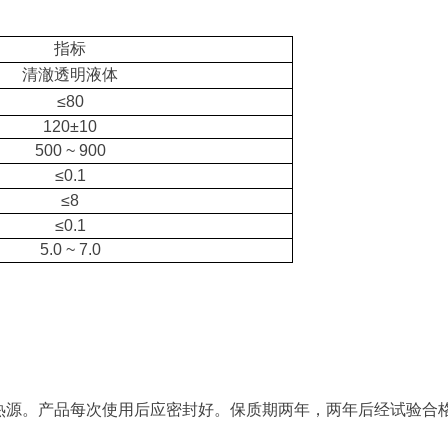
指标
清澈透明
液体
≤
80
1
2
0±10
500 ~ 900
≤
0.1
≤
8
≤
0.1
5.0 ~ 7.0
热源。产品每次使用后应密封好。保质期两年，两年后经试验合