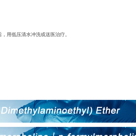
后
，用低压清水冲洗或
送
医治疗。