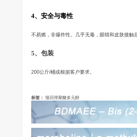
4、安全与毒性
不易燃
，
非
爆炸性。几乎无毒，眼睛和
皮肤
接触
5、包装
20
0
公
斤
/
桶或根据客户要求。
标签：
慢回弹聚醚多元醇