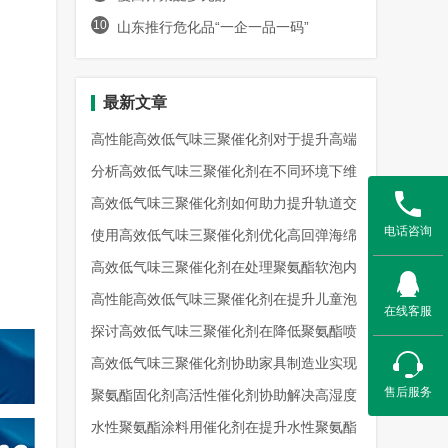
10
山东推行危化品“一企一品一码”
最新文章
高性能高效低气味三聚催化剂对于提升高端
聚氨酯复合材料环保级别效能
分析高效低气味三聚催化剂在不同环境下维
持催化性能且保证气味控制表现
高效低气味三聚催化剂如何助力提升轨道交
电话咨询
通聚氨酯内饰件的室内空气质量
使用高效低气味三聚催化剂优化高回弹海绵
生产流程并满足严苛环保出口
高效低气味三聚催化剂在处理聚氨酯软泡内
芯异味去除工艺的技术应用指导
高性能高效低气味三聚催化剂在提升儿童泡
在线客服
沫玩具安全性与触感表现分析
探讨高效低气味三聚催化剂在降低聚氨酯喷
涂硬泡异味影响方面的实际效果
高效低气味三聚催化剂协助家具制造业实现
售后服务
绿色环保认证的生产工艺升级
聚氨酯固化剂高活性催化剂协助解决高湿度
天气下聚氨酯涂层固化慢痛点
水性聚氨酯涂料用催化剂在提升水性聚氨酯