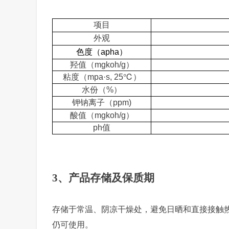
项目
外观
色度
（
aph
a
）
羟值
（
mgkoh/
g
）
粘度（
mpa·s
,
2
5
℃
）
水份
（
%
）
钾钠离子
（
ppm)
酸值
（
mgkoh/
g
）
p
h
值
3、产品存储及保质期
存储于常温、阴凉干燥处，避免日晒和直接接触
仍可使用。