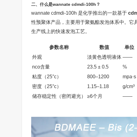
二、什么是wannate cdmdi-100h？
wannate cdmdi-100h 是化学推出的一款基于
cdm
性预聚体产品，主要用于聚氨酯发泡体系中。它
生产线上的快速发泡工艺。
参数名称
数值
单位
外观
淡黄色透明液体
——
nco含量
23.5 ± 0.5
%
粘度（25°c）
800–1200
mpa·s
密度（25°c）
1.15–1.18
g/cm³
储存稳定性（密闭避光）
≥6个月
——