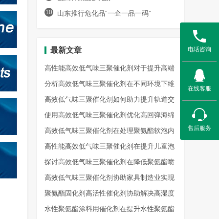
10
山东推行危化品“一企一品一码”
电话咨询
最新文章
高性能高效低气味三聚催化剂对于提升高端
聚氨酯复合材料环保级别效能
分析高效低气味三聚催化剂在不同环境下维
在线客服
持催化性能且保证气味控制表现
高效低气味三聚催化剂如何助力提升轨道交
通聚氨酯内饰件的室内空气质量
使用高效低气味三聚催化剂优化高回弹海绵
售后服务
生产流程并满足严苛环保出口
高效低气味三聚催化剂在处理聚氨酯软泡内
芯异味去除工艺的技术应用指导
高性能高效低气味三聚催化剂在提升儿童泡
沫玩具安全性与触感表现分析
探讨高效低气味三聚催化剂在降低聚氨酯喷
涂硬泡异味影响方面的实际效果
高效低气味三聚催化剂协助家具制造业实现
绿色环保认证的生产工艺升级
聚氨酯固化剂高活性催化剂协助解决高湿度
天气下聚氨酯涂层固化慢痛点
水性聚氨酯涂料用催化剂在提升水性聚氨酯