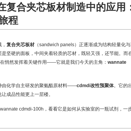
-100h在复合夹芯板材制造中的应用
旅程
域，
复合夹芯板材
（sandwich panels）正逐渐成为结构轻量化
层是坚硬的面板，中间夹着轻质的芯材，既轻又强，还节能。而
正在悄然发挥着关键作用——它就是我们今天的主角：
wannate
种由化学自主研发的聚氨酯原材料——
cdmdi改性预聚体
。它的
也让成品性能更上一层楼。
nnate cdmdi-100h，看看它是如何从实验室的一瓶试剂，一