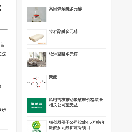
：
高回弹聚醚多元醇
特种聚醚多元醇
与高
在这
软泡聚醚多元醇
聚醚
出
风电需求推动聚醚胺价格暴涨
相关公司望受益
步步
联创股份子公司投建4.5万吨/年
聚醚多元醇扩建等项目