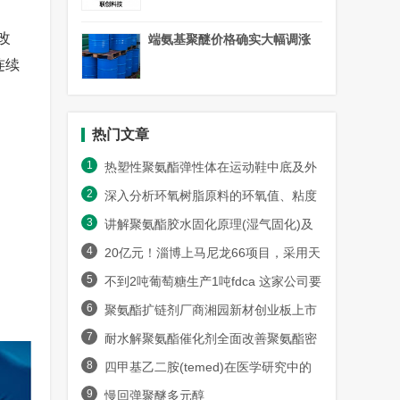
改
端氨基聚醚价格确实大幅调涨
连续
热门文章
1
热塑性聚氨酯弹性体在运动鞋中底及外
2
底材料的应用趋势
深入分析环氧树脂原料的环氧值、粘度
3
及其对固化工艺的影响
讲解聚氨酯胶水固化原理(湿气固化)及
4
环境湿度影响
20亿元！淄博上马尼龙66项目，采用天
5
辰齐翔己二胺原料！
不到2吨葡萄糖生产1吨fdca 这家公司要
6
把fdca成本降到1万元
聚氨酯扩链剂厂商湘园新材创业板上市
7
申请获受理
耐水解聚氨酯催化剂全面改善聚氨酯密
8
封胶密封持久性的方式
四甲基乙二胺(temed)在医学研究中的
9
重要角色和实际应用
慢回弹聚醚多元醇